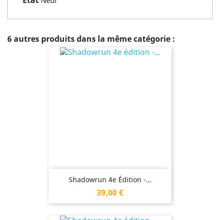
État
Neuf
6 autres produits dans la même catégorie :
Shadowrun 4e Édition -...
Prix
39,00 €