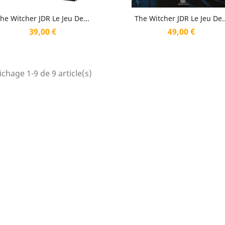
Aperçu rapide
Aperçu rapide


he Witcher JDR Le Jeu De...
The Witcher JDR Le Jeu De..
Prix
Prix
39,00 €
49,00 €
ichage 1-9 de 9 article(s)