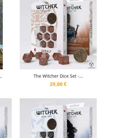
Aperçu rapide

.
The Witcher Dice Set -...
Prix
29,00 €