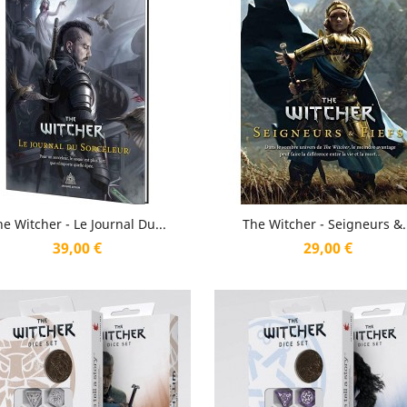
Aperçu rapide
Aperçu rapide


e Witcher - Le Journal Du...
The Witcher - Seigneurs &..
Prix
Prix
39,00 €
29,00 €