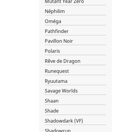
Mutant Year Zero
Néphilim
Oméga
Pathfinder
Pavillon Noir
Polaris
Rêve de Dragon
Runequest
Ryuutama
Savage Worlds
Shaan
Shade
Shadowdark (VF)
Shadowrun