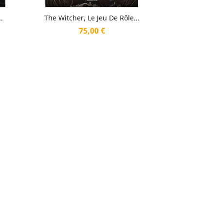
Aperçu rapide

.
The Witcher, Le Jeu De Rôle...
Prix
75,00 €