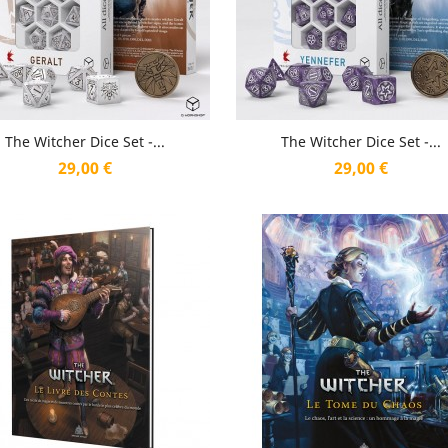
Aperçu rapide
Aperçu rapide


The Witcher Dice Set -...
The Witcher Dice Set -...
Prix
Prix
29,00 €
29,00 €