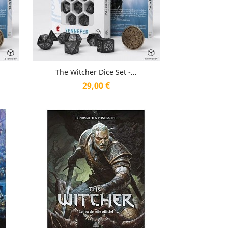
Aperçu rapide

The Witcher Dice Set -...
Prix
29,00 €