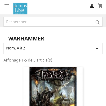
shopping_cart



WARHAMMER
Nom, A à Z

Affichage 1-5 de 5 article(s)