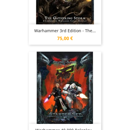
Warhammer 3rd Edition - The...
Prix
75,00 €