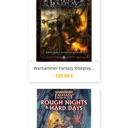
Warhammer Fantasy Roleplay...
Prix
150,00 €