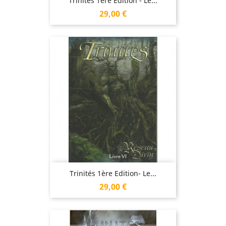
Trinités 1ère Edition - Le...
Prix
29,00 €
Trinités 1ère Edition- Le...
Prix
29,00 €