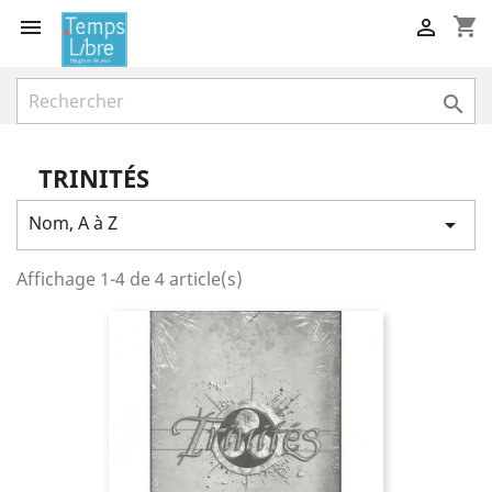
shopping_cart



TRINITÉS
Nom, A à Z

Affichage 1-4 de 4 article(s)