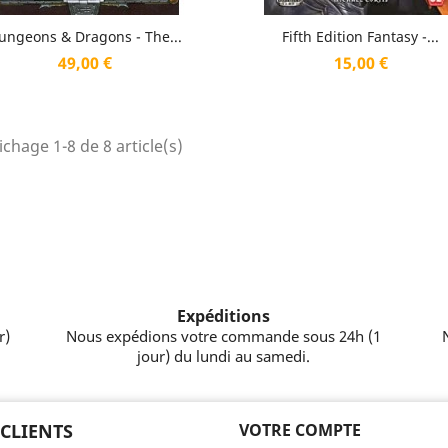
Aperçu rapide
Aperçu rapide


ungeons & Dragons - The...
Fifth Edition Fantasy -...
Prix
Prix
49,00 €
15,00 €
ichage 1-8 de 8 article(s)
Expéditions
r)
Nous expédions votre commande sous 24h (1
jour) du lundi au samedi.
 CLIENTS
VOTRE COMPTE