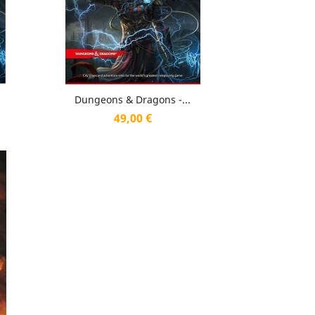
Aperçu rapide

Dungeons & Dragons -...
Prix
49,00 €