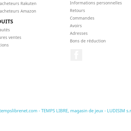
Informations personnelles
'acheteurs Rakuten
Retours
'acheteurs Amazon
Commandes
UITS
Avoirs
autés
Adresses
ures ventes
Bons de réduction
ions
Facebook
tempslibrenet.com - TEMPS LIBRE, magasin de jeux - LUDISIM s.n