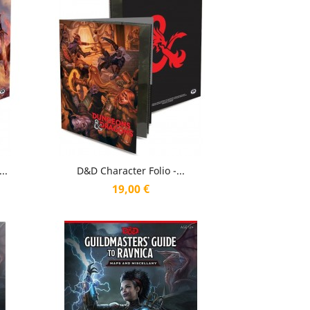
Aperçu rapide

..
D&D Character Folio -...
Prix
19,00 €