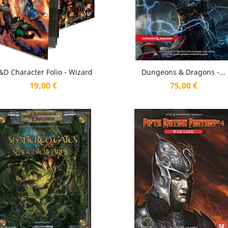
Aperçu rapide
Aperçu rapide


&D Character Folio - Wizard
Dungeons & Dragons -...
Prix
Prix
19,00 €
75,00 €