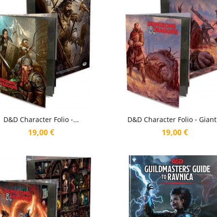
Aperçu rapide
Aperçu rapide


D&D Character Folio -...
D&D Character Folio - Giant.
Prix
Prix
19,00 €
19,00 €