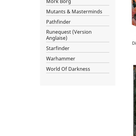
Mörk Borg
Mutants & Masterminds
Pathfinder
Runequest (Version
Anglaise)
D
Starfinder
Warhammer
World Of Darkness