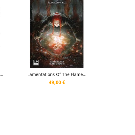
Aperçu rapide

..
Lamentations Of The Flame...
Prix
49,00 €