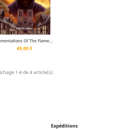
Aperçu rapide

amentations Of The Flame...
Prix
49,00 €
ichage 1-4 de 4 article(s)
Expéditions