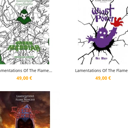
Aperçu rapide
Aperçu rapide


amentations Of The Flame...
Lamentations Of The Flame.
Prix
Prix
49,00 €
49,00 €