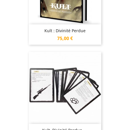
Kult : Divinité Perdue
Prix
75,00 €