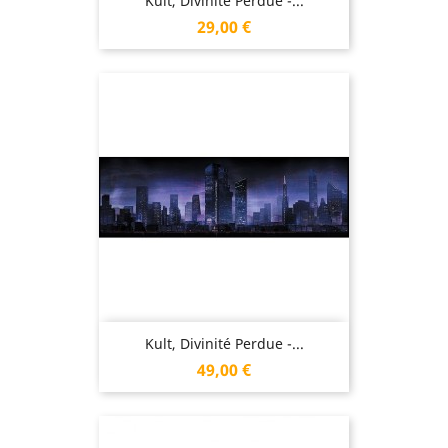
Kult, Divinité Perdue -...
Prix
29,00 €
Kult, Divinité Perdue -...
Prix
49,00 €