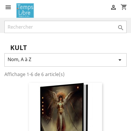
shopping_cart



KULT
Nom, A à Z

Affichage 1-6 de 6 article(s)