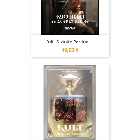
Kult, Divinité Perdue -...
Prix
49,00 €