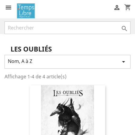
shopping_cart



LES OUBLIÉS
Nom, A à Z

Affichage 1-4 de 4 article(s)