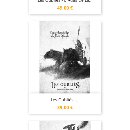
Les Oubliés - L'Atlas De La...
Prix
49,00 €
Les Oubliés -...
Prix
39,00 €