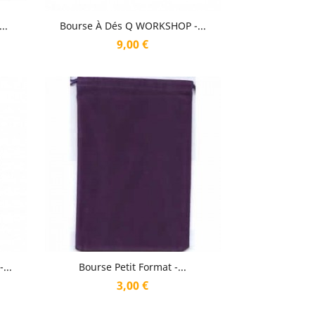
Aperçu rapide

..
Bourse À Dés Q WORKSHOP -...
Prix
9,00 €
Aperçu rapide

...
Bourse Petit Format -...
Prix
3,00 €