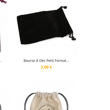
Aperçu rapide

.
Bourse À Dés Petit Format...
Prix
3,00 €