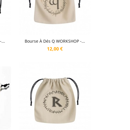
Aperçu rapide

...
Bourse À Dés Q WORKSHOP -...
Prix
12,00 €