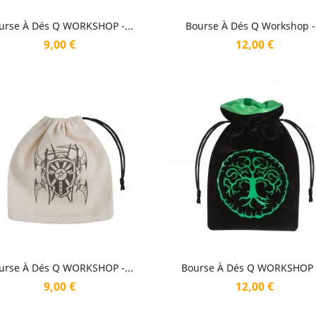
Aperçu rapide
Aperçu rapide


urse À Dés Q WORKSHOP -...
Bourse À Dés Q Workshop -.
Prix
Prix
9,00 €
12,00 €
Aperçu rapide
Aperçu rapide


urse À Dés Q WORKSHOP -...
Bourse À Dés Q WORKSHOP -
Prix
Prix
9,00 €
12,00 €