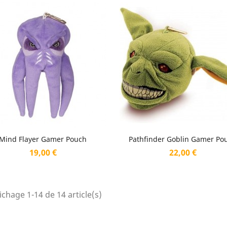
Aperçu rapide
Aperçu rapide


Mind Flayer Gamer Pouch
Pathfinder Goblin Gamer Po
Prix
Prix
19,00 €
22,00 €
ichage 1-14 de 14 article(s)