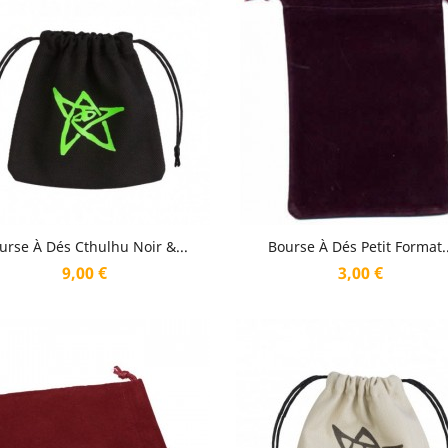
Aperçu rapide
Aperçu rapide


urse À Dés Cthulhu Noir &...
Bourse À Dés Petit Format..
Prix
Prix
9,00 €
3,00 €