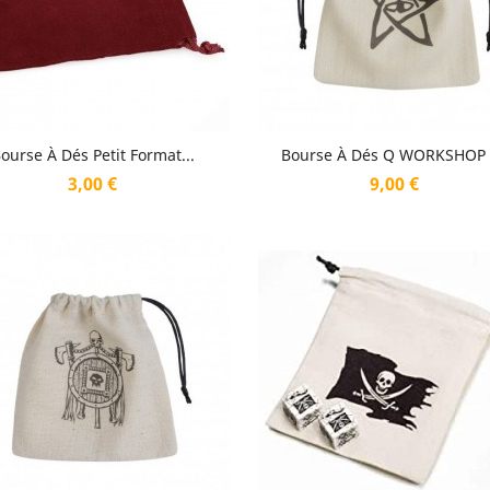
Aperçu rapide
Aperçu rapide


ourse À Dés Petit Format...
Bourse À Dés Q WORKSHOP -
Prix
Prix
3,00 €
9,00 €