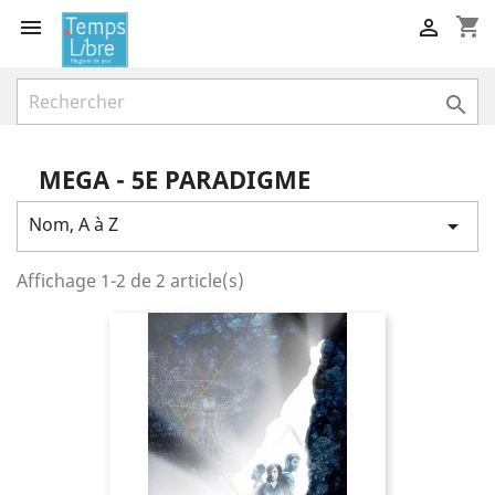
shopping_cart



MEGA - 5E PARADIGME
Nom, A à Z

Affichage 1-2 de 2 article(s)