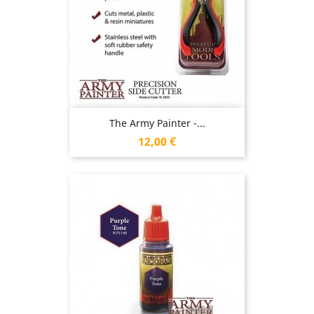
The Army Painter -...
Prix
12,00 €