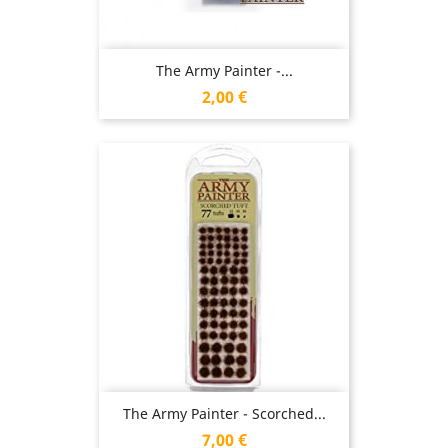
The Army Painter -...
Prix
2,00 €
The Army Painter - Scorched...
Prix
7,00 €