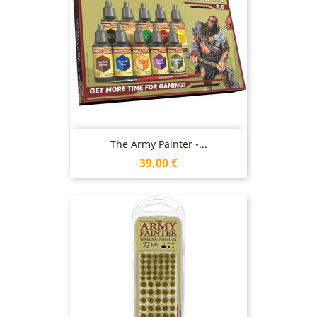
The Army Painter -...
Prix
39,00 €