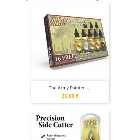
The Army Painter -...
Prix
25,00 €