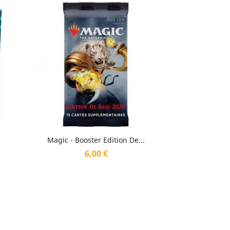
Aperçu rapide

Magic - Booster Edition De...
Prix
6,00 €