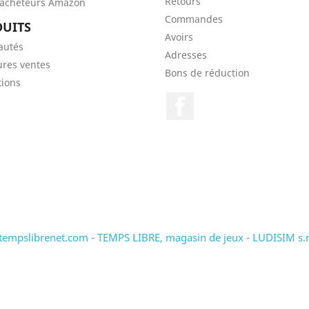
Retours
'acheteurs Amazon
Commandes
UITS
Avoirs
autés
Adresses
ures ventes
Bons de réduction
ions
Facebook
tempslibrenet.com - TEMPS LIBRE, magasin de jeux - LUDISIM s.n