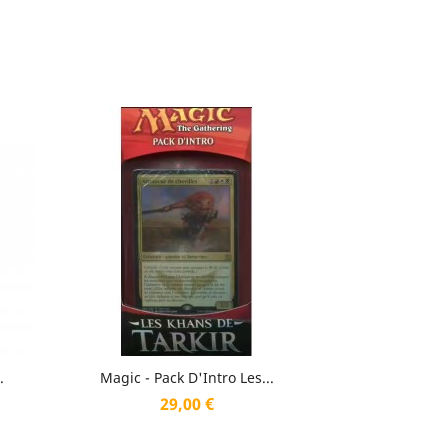
Aperçu rapide

.
Magic - Pack D'Intro Les...
Prix
29,00 €