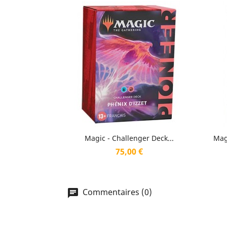
Aperçu rapide

Magic - Challenger Deck...
Mag
Prix
75,00 €
Commentaires (0)