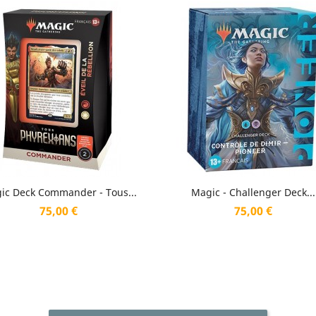
Aperçu rapide
Aperçu rapide


ic Deck Commander - Tous...
Magic - Challenger Deck...
Prix
Prix
75,00 €
75,00 €