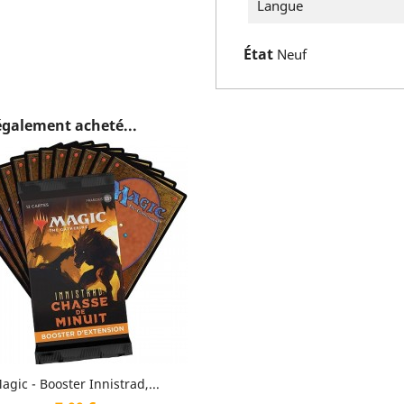
Langue
État
Neuf
 également acheté...
Aperçu rapide

agic - Booster Innistrad,...