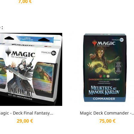
Prix
7,00 €
 :
Aperçu rapide
Aperçu rapide


agic - Deck Final Fantasy...
Magic Deck Commander -..
Prix
Prix
29,00 €
75,00 €