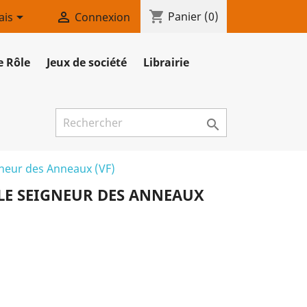
shopping_cart


Panier
(0)
ais
Connexion
e Rôle
Jeux de société
Librairie

gneur des Anneaux (VF)
LE SEIGNEUR DES ANNEAUX