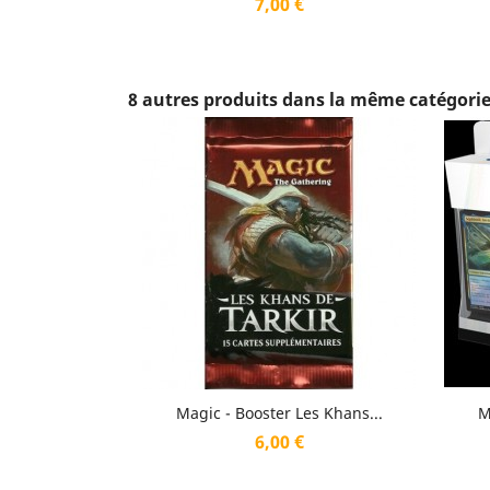
Prix
7,00 €
8 autres produits dans la même catégorie
Aperçu rapide

Magic - Booster Les Khans...
M
Prix
6,00 €