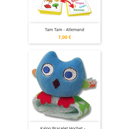
Tam Tam - Allemand
Prix
7,00 €
Kaloo Bracelet Hochet -...