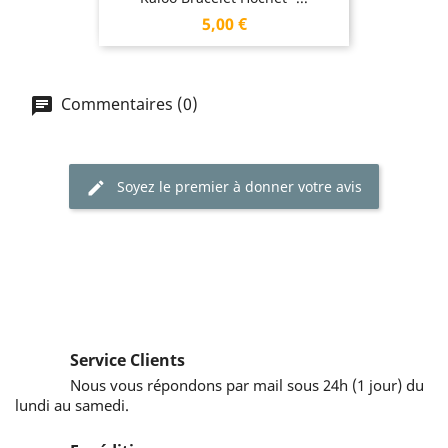
Prix
5,00 €
Commentaires (0)
Soyez le premier à donner votre avis
Service Clients
Nous vous répondons par mail sous 24h (1 jour) du
lundi au samedi.