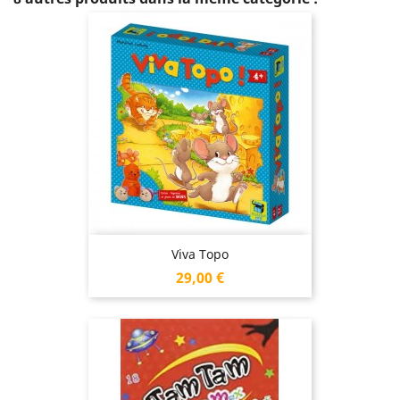
Viva Topo
Prix
29,00 €