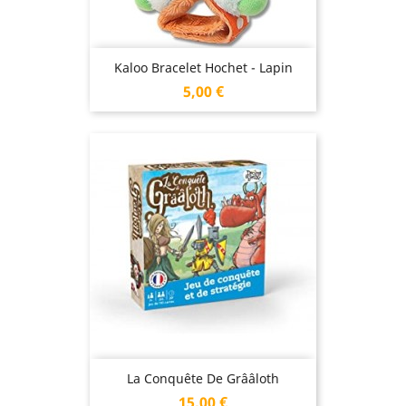
Kaloo Bracelet Hochet - Lapin
Prix
5,00 €
La Conquête De Grââloth
Prix
15,00 €