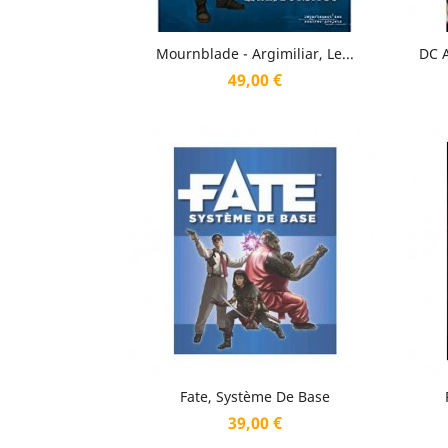
Aperçu rapide

Mournblade - Argimiliar, Le...
DC 
Prix
49,00 €
Aperçu rapide

Fate, Système De Base
Prix
39,00 €