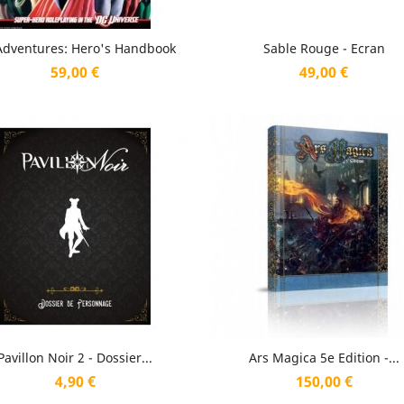
Aperçu rapide
Aperçu rapide


Adventures: Hero's Handbook
Sable Rouge - Ecran
Prix
Prix
59,00 €
49,00 €
Aperçu rapide
Aperçu rapide


Pavillon Noir 2 - Dossier...
Ars Magica 5e Edition -...
Prix
Prix
4,90 €
150,00 €