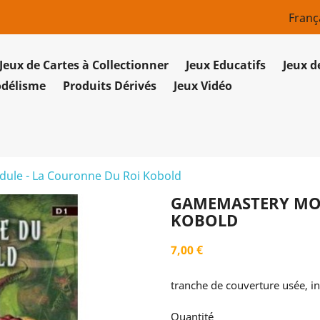
Franç
Jeux de Cartes à Collectionner
Jeux Educatifs
Jeux d
odélisme
Produits Dérivés
Jeux Vidéo
le - La Couronne Du Roi Kobold
GAMEMASTERY MOD
KOBOLD
7,00 €
tranche de couverture usée, int
Quantité