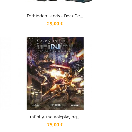
Aperçu rapide

Forbidden Lands - Deck De...
Prix
29,00 €
Aperçu rapide

Infinity The Roleplaying...
Prix
75,00 €