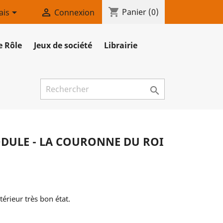
shopping_cart


Panier
(0)
ais
Connexion
e Rôle
Jeux de société
Librairie

ULE - LA COURONNE DU ROI
érieur très bon état.