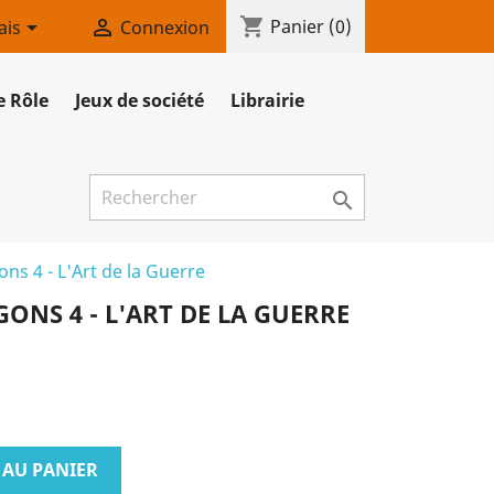
shopping_cart


Panier
(0)
ais
Connexion
e Rôle
Jeux de société
Librairie

s 4 - L'Art de la Guerre
NS 4 - L'ART DE LA GUERRE
 AU PANIER