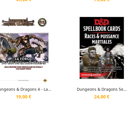
Aperçu rapide
Aperçu rapide


ngeons & Dragons 4 - La...
Dungeons & Dragons 5e...
Prix
Prix
19,00 €
24,00 €