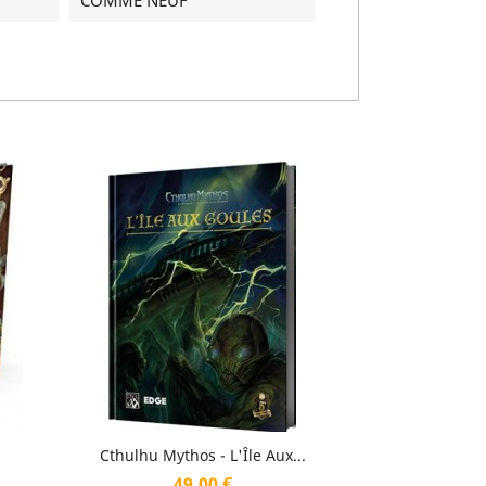
COMME NEUF
Aperçu rapide

Cthulhu Mythos - L'Île Aux...
Prix
49,00 €