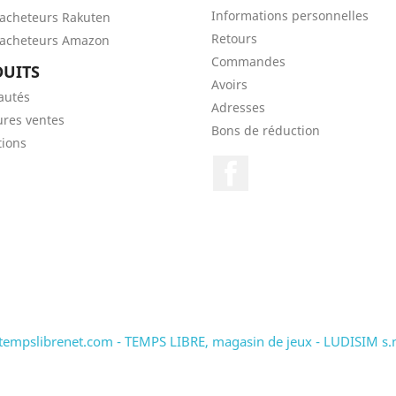
Informations personnelles
'acheteurs Rakuten
Retours
'acheteurs Amazon
Commandes
UITS
Avoirs
autés
Adresses
ures ventes
Bons de réduction
ions
Facebook
tempslibrenet.com - TEMPS LIBRE, magasin de jeux - LUDISIM s.n