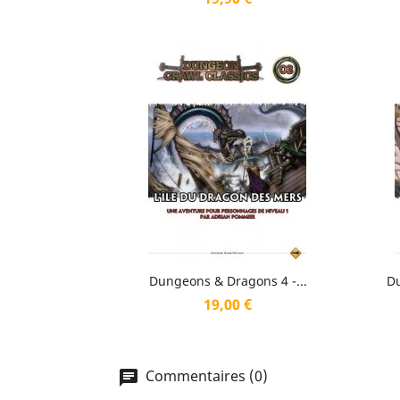
Aperçu rapide

Dungeons & Dragons 4 -...
Du
Prix
19,00 €
Commentaires (0)