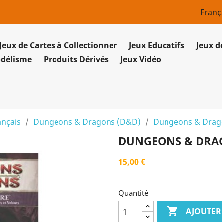
Franç
Jeux de Cartes à Collectionner
Jeux Educatifs
Jeux d
odélisme
Produits Dérivés
Jeux Vidéo
ançais
Dungeons & Dragons (D&D)
Dungeons & Dragon
DUNGEONS & DRAGO
15,00 €
Quantité

AJOUTER