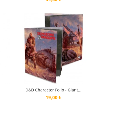
Aperçu rapide

D&D Character Folio - Giant...
Prix
19,00 €