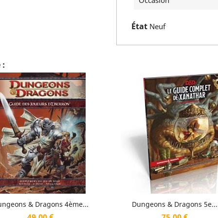
Occasion
État
Neuf
 :
Aperçu rapide
Aperçu rapide


ngeons & Dragons 4ème...
Dungeons & Dragons 5e...
Prix
Prix
49,00 €
75,00 €