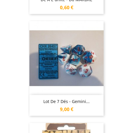
Prix
0,60 €
Lot De 7 Dés - Gemini...
Prix
9,00 €