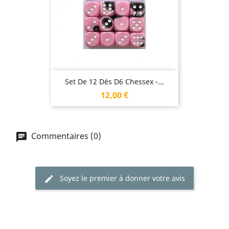
Set De 12 Dés D6 Chessex -...
Prix
12,00 €
Commentaires (0)
Soyez le premier à donner votre avis