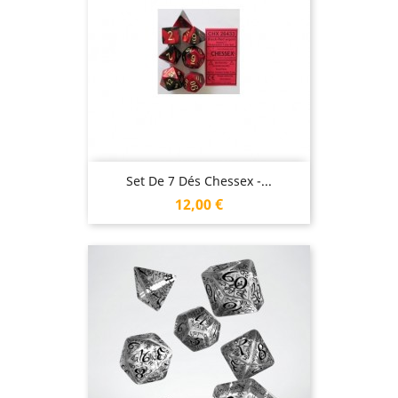
Set De 7 Dés Chessex -...
Prix
12,00 €