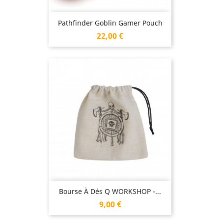
Pathfinder Goblin Gamer Pouch
Prix
22,00 €
Bourse À Dés Q WORKSHOP -...
Prix
9,00 €