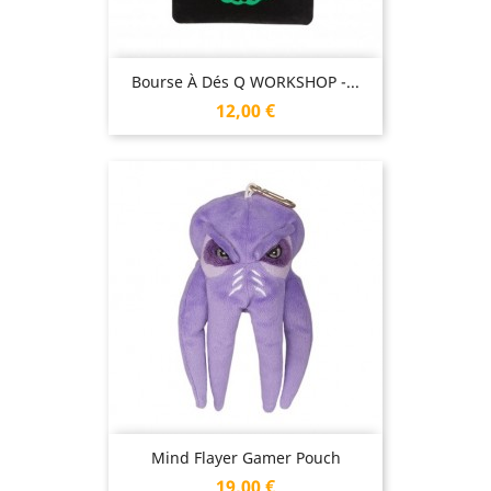
Bourse À Dés Q WORKSHOP -...
Prix
12,00 €
Mind Flayer Gamer Pouch
Prix
19,00 €