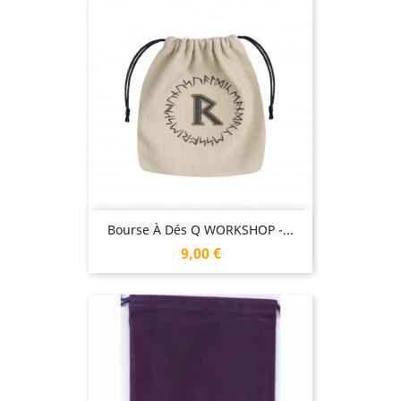
Bourse À Dés Q WORKSHOP -...
Prix
9,00 €