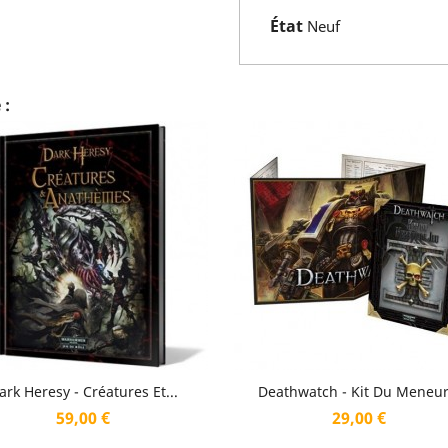
État
Neuf
 :
Aperçu rapide
Aperçu rapide


ark Heresy - Créatures Et...
Deathwatch - Kit Du Meneur.
Prix
Prix
59,00 €
29,00 €