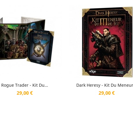
Aperçu rapide
Aperçu rapide


Rogue Trader - Kit Du...
Dark Heresy - Kit Du Meneur.
Prix
Prix
29,00 €
29,00 €