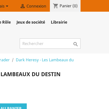
shopping_cart


Panier
(0)
ais
Connexion
e Rôle
Jeux de société
Librairie

rader
Dark Heresy - Les Lambeaux du
S LAMBEAUX DU DESTIN
 AU PANIER