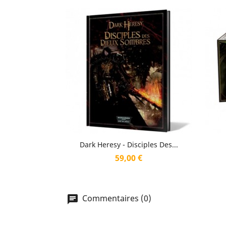
Aperçu rapide

Dark Heresy - Disciples Des...
Prix
59,00 €
Commentaires (0)