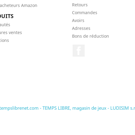
Retours
'acheteurs Amazon
Commandes
UITS
Avoirs
autés
Adresses
ures ventes
Bons de réduction
ions
Facebook
tempslibrenet.com - TEMPS LIBRE, magasin de jeux - LUDISIM s.n