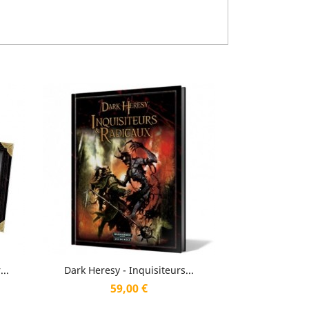
Aperçu rapide

..
Dark Heresy - Inquisiteurs...
Prix
59,00 €