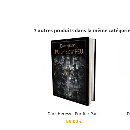
7 autres produits dans la même catégorie
Aperçu rapide

Dark Heresy - Purifier Par...
D
Prix
59,00 €