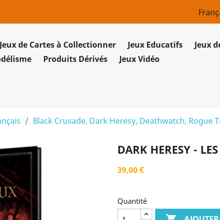
Franç
Jeux de Cartes à Collectionner
Jeux Educatifs
Jeux d
odélisme
Produits Dérivés
Jeux Vidéo
ançais
Black Crusade, Dark Heresy, Deathwatch, Rogue T
DARK HERESY - LE
39,00 €
Quantité

AJOUTER