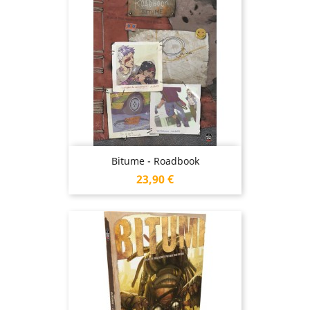
Bitume - Roadbook
Prix
23,90 €