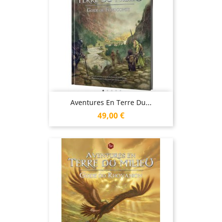
Aventures En Terre Du...
Prix
49,00 €