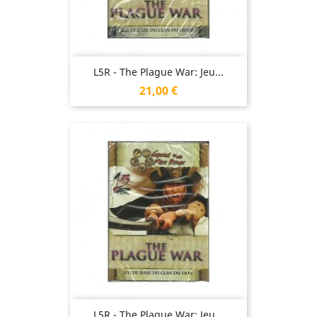
L5R - The Plague War: Jeu...
Prix
21,00 €
L5R - The Plague War: Jeu...