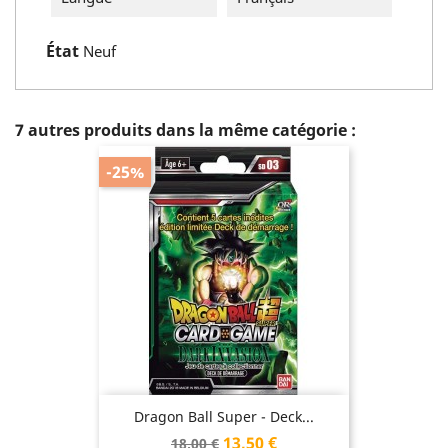
État
Neuf
7 autres produits dans la même catégorie :
-25%
Dragon Ball Super - Deck...
Prix
Prix
13,50 €
18,00 €