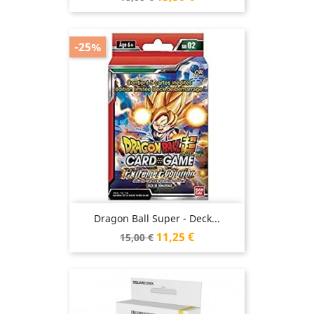
de
base
-25%
Dragon Ball Super - Deck...
Prix
Prix
11,25 €
15,00 €
de
base