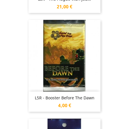
Prix
21,00 €
L5R - Booster Before The Dawn
Prix
4,00 €