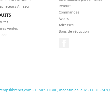
Retours
'acheteurs Amazon
Commandes
UITS
Avoirs
autés
Adresses
ures ventes
Bons de réduction
ions
Facebook
tempslibrenet.com - TEMPS LIBRE, magasin de jeux - LUDISIM s.n