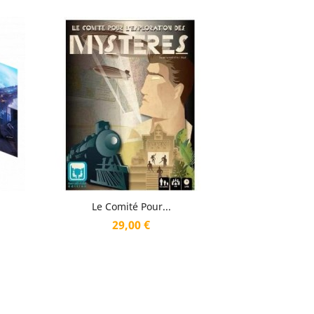
Aperçu rapide

Le Comité Pour...
Prix
29,00 €