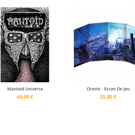
Aperçu rapide
Aperçu rapide


Mantoid Universe
Oreste - Ecran De Jeu
Prix
Prix
49,00 €
25,00 €