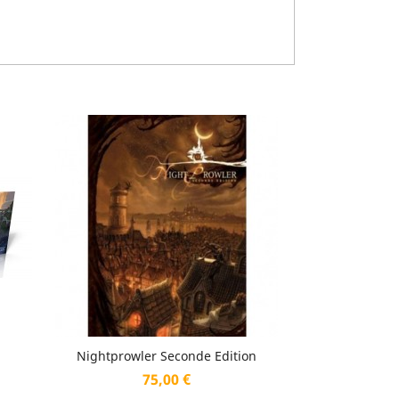
Aperçu rapide

Nightprowler Seconde Edition
Prix
75,00 €