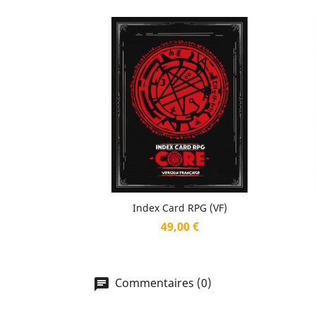
Aperçu rapide

Index Card RPG (VF)
Prix
49,00 €
Commentaires (0)