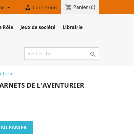
shopping_cart


Panier
(0)
ais
Connexion
e Rôle
Jeux de société
Librairie

enturier
CARNETS DE L'AVENTURIER
 AU PANIER