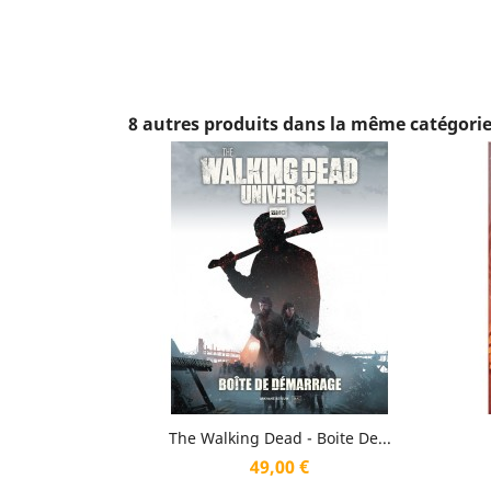
8 autres produits dans la même catégorie
Aperçu rapide

The Walking Dead - Boite De...
Prix
49,00 €