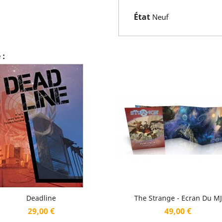
État
Neuf
 :
Aperçu rapide
Aperçu rapide


Deadline
The Strange - Ecran Du MJ
Prix
Prix
29,00 €
49,00 €