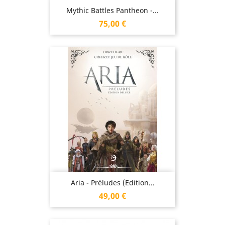
Mythic Battles Pantheon -...
Prix
75,00 €
Aria - Préludes (Edition...
Prix
49,00 €