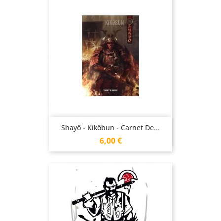
Shayô - Kikôbun - Carnet De...
Prix
6,00 €