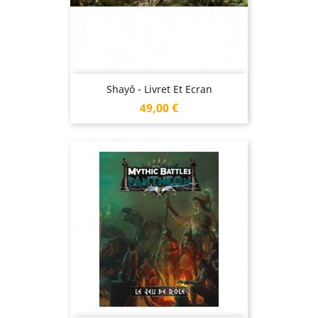
Shayô - Livret Et Ecran
Prix
49,00 €