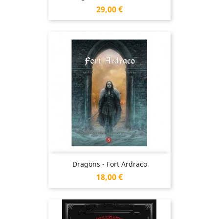
Prix
29,00 €
Dragons - Fort Ardraco
Prix
18,00 €