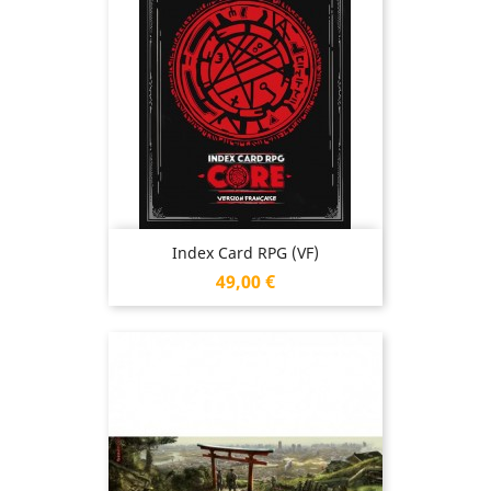
Index Card RPG (VF)
Prix
49,00 €