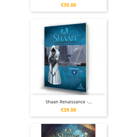
Price
€39.00
Shaan Renaissance -...
Price
€39.00