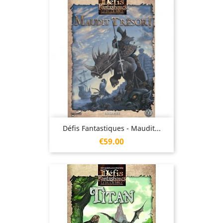
Défis Fantastiques - Maudit...
Price
€59.00